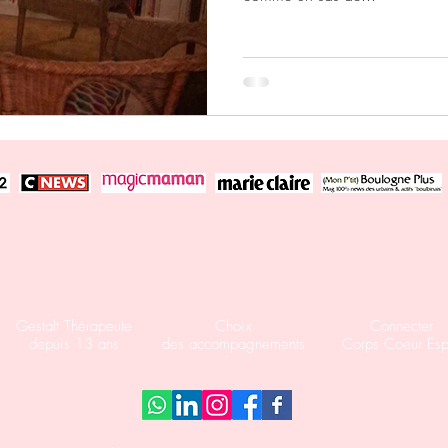
Gestalt Thérapeute
Choix
Connecter
depuis 13 ans
des accompagnements
Corps Coeur Espr