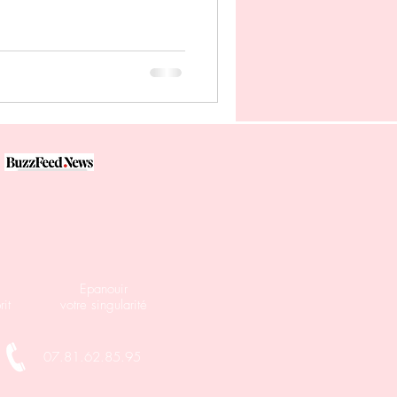
Epanouir
it
votre singularité
07.81.62.85.95