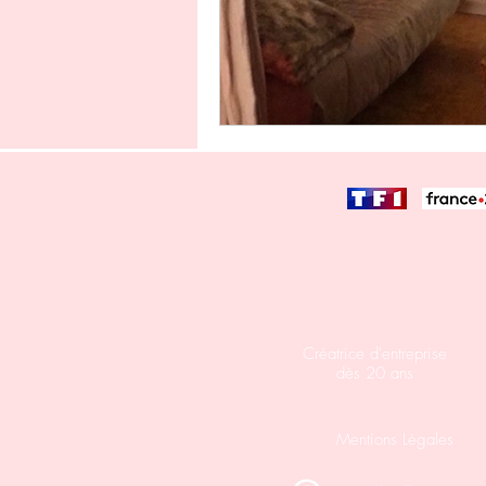
Créatrice d'entreprise
dès 20 ans
Mentions Légales