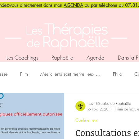
endez-vous directement dans mon
AGENDA
ou par téléphone au 07.8
Les Coachings
Raphaëlle
Agenda
Dans la P
esse
Film
Mes clients sont merveilleux ...
Philo
Ci
ensensible
Stage - Retraite - Vacances
Cadre thérapeutique
Les Thérapies de Raphaëlle
6 nov. 2020
1 min de lectur
Confinement
Confinement
La brève du petit matin ...
Gestalt
Médit
Consultations e