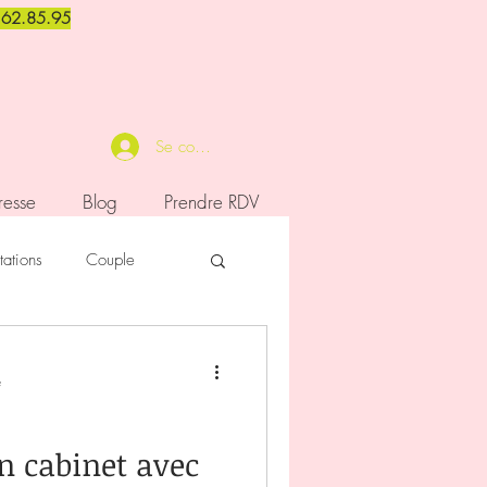
1.62.85.95
Se connecter
resse
Blog
Prendre RDV
tations
Couple
e
ation
n cabinet avec