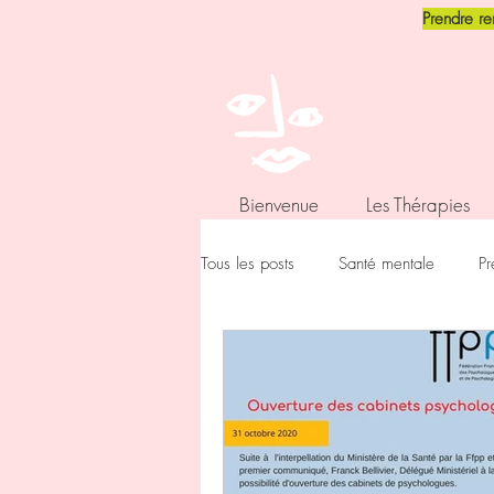
Prendre r
Bienvenue
Les Thérapies
Tous les posts
Santé mentale
Pr
Sexualite
Zèbre - HPI - Hypers
Mes conseils hygiènes et santé