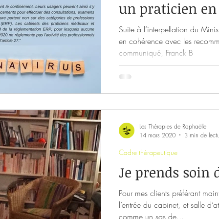
un praticien en 
ime de soi
Stress
Anxiété
Famille
Argent
Suite à l’interpellation du Mini
en cohérence avec les recomm
communiqué, Franck B
Les Thérapies de Raphaëlle
14 mars 2020
3 min de lect
Cadre thérapeutique
Je prends soin d
Pour mes clients préférant maint
l’entrée du cabinet, et salle d’
comme un sas de...