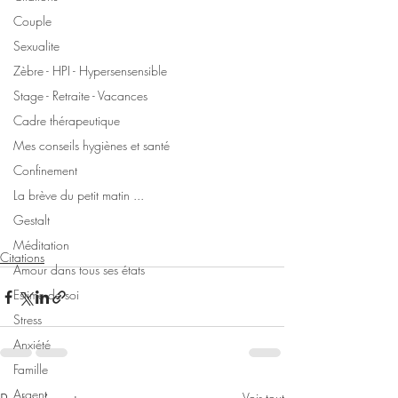
Couple
Sexualite
Zèbre - HPI - Hypersensensible
Stage - Retraite - Vacances
Cadre thérapeutique
Mes conseils hygiènes et santé
Confinement
La brève du petit matin ...
Gestalt
Méditation
Citations
Amour dans tous ses états
Estime de soi
Stress
Anxiété
Famille
Argent
Voir tout