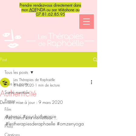
Prendre rendez-vous directement dans
mon
AGENDA
ou par téléphone au
07.81.62.85.95
Post
Tous les posts
Les Thérapies de Raphaëlle
Tous les posts
8 mars 2020
1 min de lecture
Authenticité
Santé mentale
Presse
Dernière mise à jour :
9 mars 2020
Film
#etresoi
#psychotherapie
Mes clients sont merveilleux ...
#lestherapiesderaphaelle
#omzenyoga
Philo
Citations