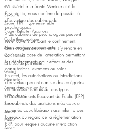
Ministériel à la Santé Mentale et à la 
Couple
Psychiatrie, nous confirme la possibilité 
Sexualite
d’ouverture des cabinets de 
Zèbre - HPI - Hypersensensible
psychologues. 
Stage - Retraite - Vacances
« Les cabinets de psychologues peuvent 
Cadre thérapeutique
rester ouverts pendant le confinement. 
Mes conseils hygiènes et santé
Leurs usagers peuvent ainsi s’y rendre en 
cochant la case de l’attestation permettant 
Confinement
les déplacements pour effectuer des 
La brève du petit matin ...
consultations, examens ou soins. 
Gestalt
En effet, les autorisations ou interdictions 
Méditation
d’ouverture portent non sur des catégories 
Amour dans tous ses états
de professions mais sur des types 
Estime de soi
d’Etablissements Recevant du Public (ERP). 
Les cabinets des praticiens médicaux et 
Stress
paramédicaux libéraux s’assimilent à des 
Anxiété
bureaux au regard de la réglementation 
Famille
ERP, pour lesquels aucune interdiction 
Argent