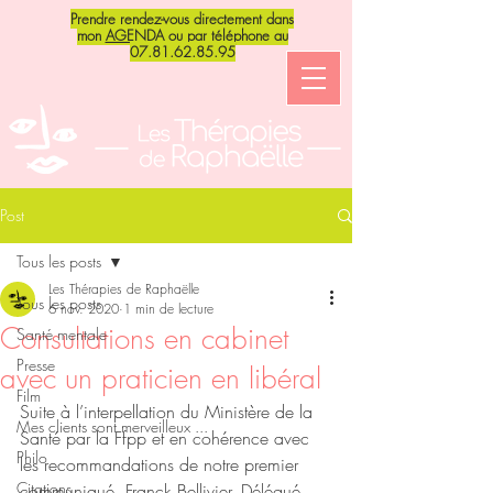
Prendre rendez-vous directement dans
mon
AGENDA
ou par téléphone au
07.81.62.85.95
Post
Tous les posts
Les Thérapies de Raphaëlle
Tous les posts
6 nov. 2020
1 min de lecture
Consultations en cabinet
Santé mentale
Presse
avec un praticien en libéral
Film
Suite à l’interpellation du Ministère de la 
Mes clients sont merveilleux ...
Santé par la Ffpp et en cohérence avec 
Philo
les recommandations de notre premier 
Citations
communiqué, Franck Bellivier, Délégué 