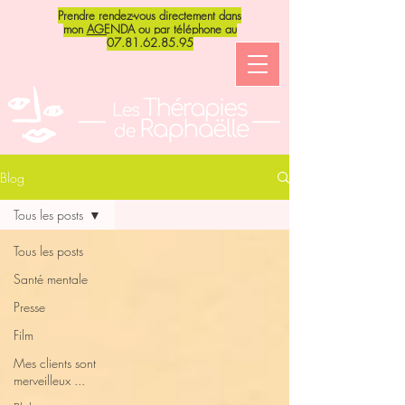
Prendre rendez-vous directement dans
mon
AGENDA
ou par téléphone au
07.81.62.85.95
Blog
Tous les posts
Tous les posts
Santé mentale
Presse
Film
Mes clients sont
merveilleux ...