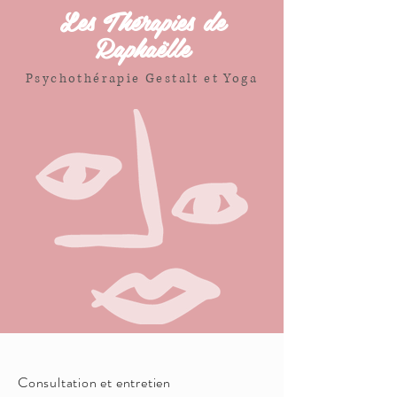
Les Thérapies de
Raphaëlle
Psychothérapie Gestalt et Yoga
Consultation et entretien