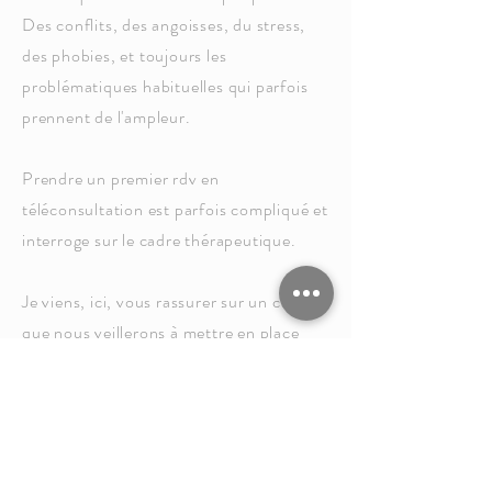
Des conflits, des angoisses, du stress,
des phobies, et toujours les
problématiques habituelles qui parfois
prennent de l'ampleur.
Prendre un premier rdv en
téléconsultation est parfois compliqué et
interroge sur le cadre thérapeutique.
Je viens, ici, vous rassurer sur un cadre
que nous veillerons à mettre en place
ensemble pour qu'il respecte : votre
intimité, la confidentialité, votre espace.
Vos séances thérapeutiques sont votre
espace de bien-être, votre moment à
vous.