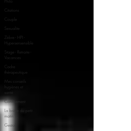
Philo
Citations
Couple
Sexualite
Zèbre - HPI -
Hypersensensible
Stage - Retraite -
Vacances
Cadre
thérapeutique
Mes conseils
hygiènes et
santé
Confinement
La brève du petit
matin ...
Gestalt