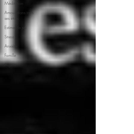
Méditation
Amour dans tous
ses états
Estime de soi
Stress
Anxiété
Famille
Argent