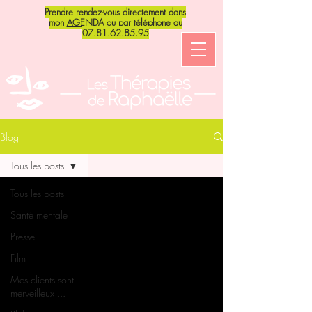
Prendre rendez-vous directement dans
mon
AGENDA
ou par téléphone au
07.81.62.85.95
Blog
Tous les posts
Tous les posts
Santé mentale
Presse
Film
Mes clients sont
merveilleux ...