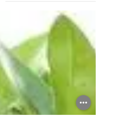
reconnaîtrez. 🎈😊❤️
https://youtu.be/UNgvOCYWrbU #hypersensible
#video #empathie...