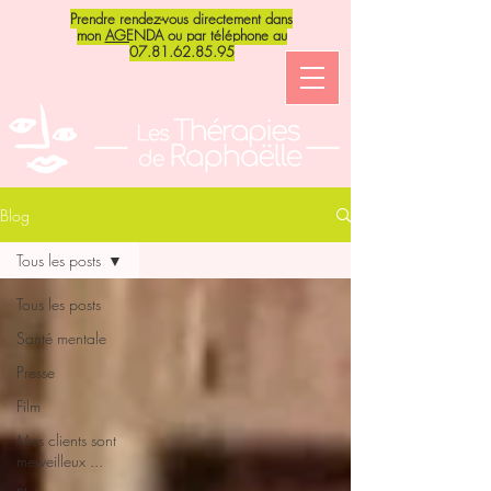
Prendre rendez-vous directement dans
mon
AGENDA
ou par téléphone au
07.81.62.85.95
Blog
Tous les posts
Tous les posts
Santé mentale
Presse
Film
Mes clients sont
merveilleux ...