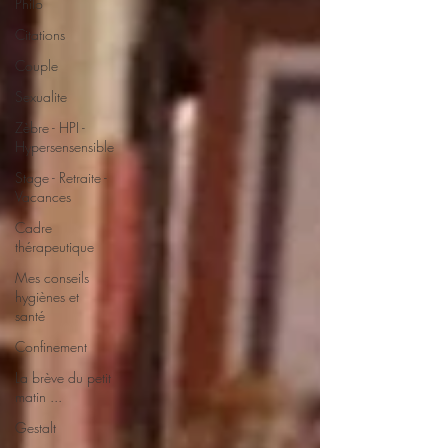
Philo
Citations
Couple
Sexualite
Zèbre - HPI -
Hypersensensible
Stage - Retraite -
Vacances
Cadre
thérapeutique
Mes conseils
hygiènes et
santé
Confinement
La brève du petit
matin ...
Gestalt