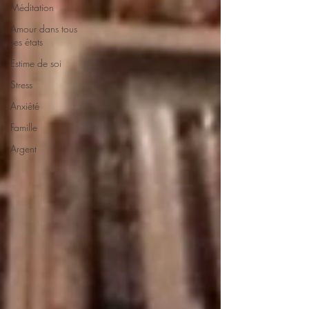
Méditation
Amour dans tous
ses états
Estime de soi
Stress
Anxiété
Famille
Argent