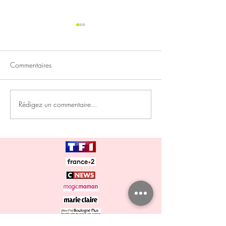
Commentaires
Pour me sentir viv
Rédigez un commentaire...
JOURNÉE SANTÉ
MENTALE 2025