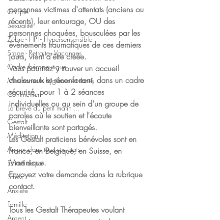
personnes victimes d'attentats (anciens ou 
Couple
récents), leur entourage, OU des 
Sexualite
personnes choquées, bousculées par les 
Zèbre - HPI - Hypersensensible
événements traumatiques de ces derniers 
Stage - Retraite - Vacances
jours, vient d'être créée.
Cadre thérapeutique
Vous pourrrez y trouver un accueil 
chaleureux et réconfortant, dans un cadre 
Mes conseils hygiènes et santé
sécurisé, pour 1 à 2 séances 
Confinement
individuelles ou au sein d'un groupe de 
La brève du petit matin ...
paroles où le soutien et l'écoute 
Gestalt
bienveillante sont partagés.
Méditation
Les Gestalt praticiens bénévoles sont en 
Amour dans tous ses états
France, en Belgique, en Suisse, en 
Martinique.
Estime de soi
Envoyez votre demande dans la rubrique 
Stress
contact.
Anxiété
Famille
Tous les Gestalt Thérapeutes voulant 
Argent