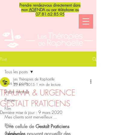
Prendre rendez-vous directement dans
mon
AGENDA
ou par téléphone au
07.81.62.85.95
Post
Tous les posts
Les Thérapies de Raphaëlle
Tous les posts
23 nov. 2015
1 min de lecture
TRAUMA & URGENCE
Santé mentale
Presse
GESTALT PRATICIENS
Film
Dernière mise à jour :
9 mars 2020
Mes clients sont merveilleux ...
Philo
Une cellule de 
Gestalt Praticiens 
bénévoles
 pouvant accueillir des 
Citations