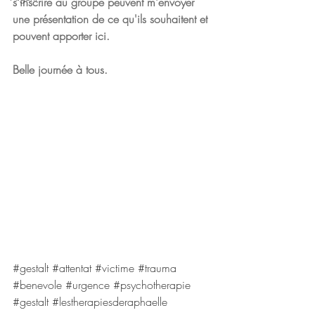
s'inscrire au groupe peuvent m'envoyer 
une présentation de ce qu'ils souhaitent et 
pouvent apporter 
ici
.
Belle journée à tous.
#gestalt
#attentat
#victime
#trauma
#benevole
#urgence
#psychotherapie
#gestalt
#lestherapiesderaphaelle