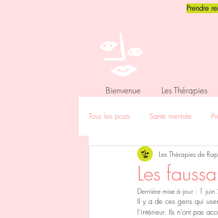
Prendre r
Bienvenue
Les Thérapies
Tous les posts
Santé mentale
Pr
Les Thérapies de Rap
Sexualite
Zèbre - HPI - Hypers
Les faussa
Dernière mise à jour :
1 jui
Mes conseils hygiènes et santé
Il y a de ces gens qui use
l’intérieur. Ils n’ont pas 