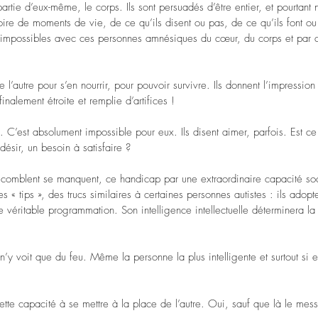
partie d’eux-même, le corps. Ils sont persuadés d’être entier, et pourtant 
ime de soi
Stress
Anxiété
Famille
Argent
oire de moments de vie, de ce qu’ils disent ou pas, de ce qu’ils font o
 impossibles avec ces personnes amnésiques du cœur, du corps et par 
de l’autre pour s’en nourrir, pour pouvoir survivre. Ils donnent l’impressi
inalement étroite et remplie d’artifices !
n. C’est absolument impossible pour eux. Ils disent aimer, parfois. Est c
ésir, un besoin à satisfaire ?
ls comblent se manquent, ce handicap par une extraordinaire capacité so
es « tips », des trucs similaires à certaines personnes autistes : ils adopt
e véritable programmation. Son intelligence intellectuelle déterminera la
n’y voit que du feu. Même la personne la plus intelligente et surtout si 
tte capacité à se mettre à la place de l’autre. Oui, sauf que là le mes