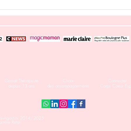
Le couple, éternel équilibriste.
Déco
mis à
Fran
Gestalt Thérapeute
Choix
Connecter
depuis 13 ans
des accompagnements
Corps Coeur Espr
ni-Agostini 2014/2025
ctère Retail