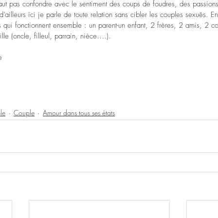
 faut pas confondre avec le sentiment des coups de foudres, des passion
ailleurs ici je parle de toute relation sans cibler les couples sexués. En
 qui fonctionnent ensemble : un parent-un enfant, 2 frères, 2 amis, 2 c
 (oncle, filleul, parrain, nièce….).
e 
le
Couple
Amour dans tous ses états