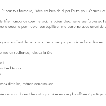
e. Et pour tout faussaire, l’idée est bien de duper l’autre pour s’enrichir et 
tifier l’amour du cœur, le vrai, ils voient chez l’autre une faiblesse. Ils
 Quelle aubaine pour trouver son équilibre, une personne avec autant de
de gens souffrent de ne pouvoir l’exprimer par peur de se faire dévorer.
nnes en souffrance, relevez la tête !
r !
naître l’Amour !
e !
mêmes difficiles, mêmes douloureuses.
ie qui vous donnent les outils pour être encore plus affûtée à protéger vo