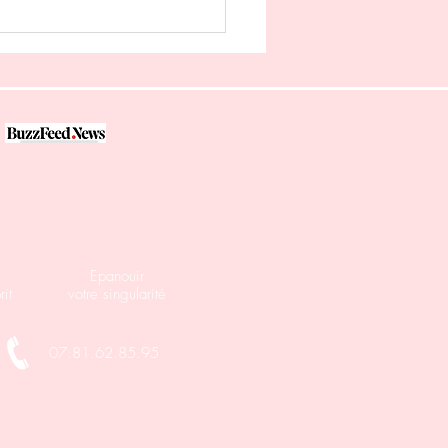
nfinement : des couples
 l’épreuve au JT20 de
ce2
Epanouir
it
votre singularité
07.81.62.85.95