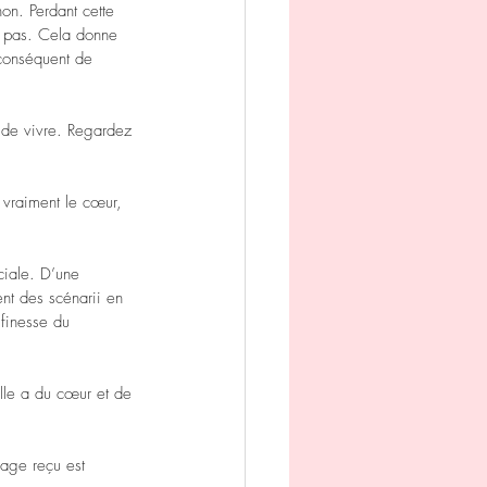
non. Perdant cette 
u pas. Cela donne 
conséquent de 
on de vivre. Regardez 
e vraiment le cœur, 
ciale. D’une 
ent des scénarii en 
 finesse du 
elle a du cœur et de 
sage reçu est 