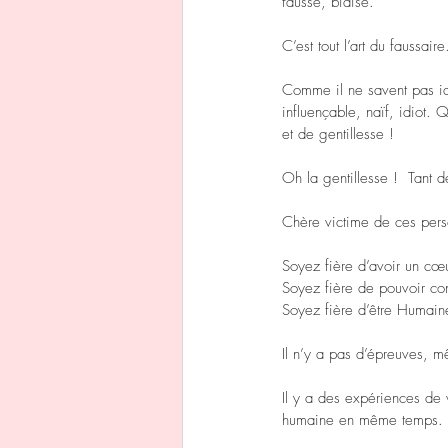
faussé, biaisé.
C’est tout l’art du faussair
Comme il ne savent pas iden
influençable, naïf, idiot.
et de gentillesse !
Oh la gentillesse !  Tant 
Chère victime de ces perso
Soyez fière d’avoir un cœu
Soyez fière de pouvoir con
Soyez fière d’être Humain
Il n’y a pas d’épreuves, 
Il y a des expériences de v
humaine en même temps.