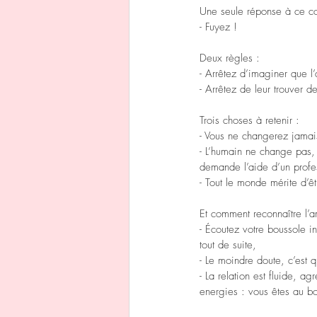
Une seule réponse à ce c
- Fuyez !
Deux règles : 
- Arrêtez d’imaginer que l
- Arrêtez de leur trouver 
Trois choses à retenir :
- Vous ne changerez jamai
- L’humain ne change pas, i
demande l’aide d’un profess
- Tout le monde mérite d’ê
Et comment reconnaître l’
- Écoutez votre boussole i
tout de suite,
- Le moindre doute, c’est q
- La relation est fluide, a
energies : vous êtes au bo