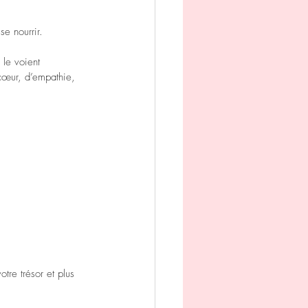
se nourrir.
 le voient 
 cœur, d’empathie, 
tre trésor et plus 