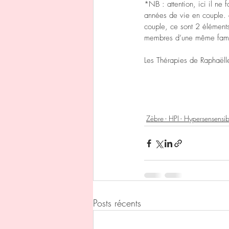
*NB : attention, ici il ne
années de vie en couple. d’
couple, ce sont 2 éléments
membres d’une même famille
Les Thérapies de Raphaëll
Zèbre - HPI - Hypersensensib
Posts récents