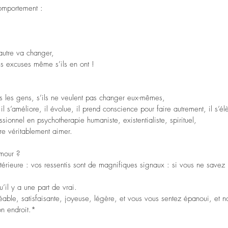
omportement : 
’autre va changer,
des excuses même s’ils en ont !
s les gens, s’ils ne veulent pas changer eux-mêmes,
l s’améliore, il évolue, il prend conscience pour faire autrement, il s’élè
ionnel en psychotherapie humaniste, existentialiste, spirituel,
tre véritablement aimer.
amour ?
ntérieure : vos ressentis sont de magnifiques signaux : si vous ne savez 
u’il y a une part de vrai. 
gréable, satisfaisante, joyeuse, légère, et vous vous sentez épanoui, et n
n endroit.*