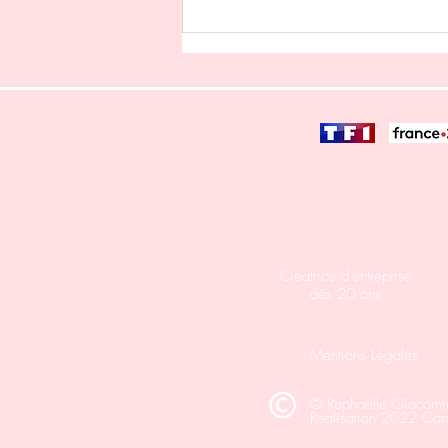
JOURNÉE SANTÉ MENTALE
2025
Créatrice d'entreprise
dès 20 ans
Mentions Légales
© Raphaëlle Giacomi
Réalisation 2022 Cara