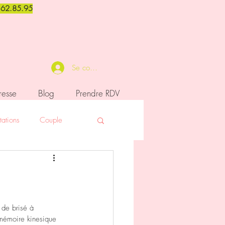
1.62.85.95
Se connecter
resse
Blog
Prendre RDV
tations
Couple
ation
 de brisé à 
a mémoire kinesique 