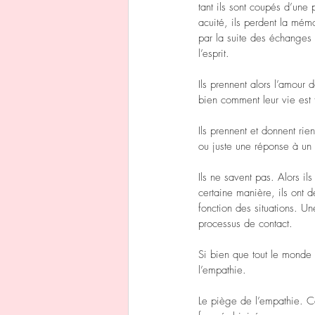
tant ils sont coupés d’une 
Amour dans tous ses états
Est
acuité, ils perdent la mém
par la suite des échanges
l’esprit.
Ils prennent alors l’amour 
bien comment leur vie est f
Ils prennent et donnent rie
ou juste une réponse à un d
Ils ne savent pas. Alors i
certaine manière, ils ont d
fonction des situations. Un
processus de contact.
Si bien que tout le monde 
l’empathie.
Le piège de l’empathie. Ce