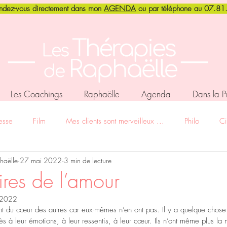
endez-vous directement dans mon
AGENDA
ou par téléphone au 07.8
Les Coachings
Raphaëlle
Agenda
Dans la P
esse
Film
Mes clients sont merveilleux ...
Philo
Ci
haëlle
27 mai 2022
3 min de lecture
ensensible
Stage - Retraite - Vacances
Cadre thérapeutique
ires de l’amour
n 2022
Confinement
La brève du petit matin ...
Gestalt
Médit
nt du cœur des autres car eux-mêmes n’en ont pas. Il y a quelque chose
accès à leur émotions, à leur ressentis, à leur cœur. Ils n’ont même plus l